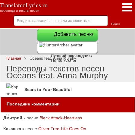
TranslatedLyrics.ru
переводы и тексты песен
Добавить песню
Лучший переводчик:
Главная
>
Oceans feat. Anna Murphy
HunterArcher
Переводы текстов песен
Oceans feat. Anna Murphy
Scars to Your Beautiful
Последние комментарии
Дмитрий
к песне
Black Attack-Heartless
Какашка
к песне
Oliver Tree-Life Goes On