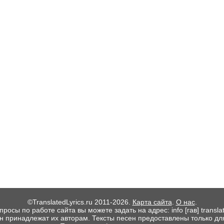
©TranslatedLyrics.ru 2011-2026.
Карта сайта
.
О нас
.
росы по работе сайта вы можете задать на адрес: info [гав] translate
ен принадлежат их авторам. Тексты песен предоставлены только дл