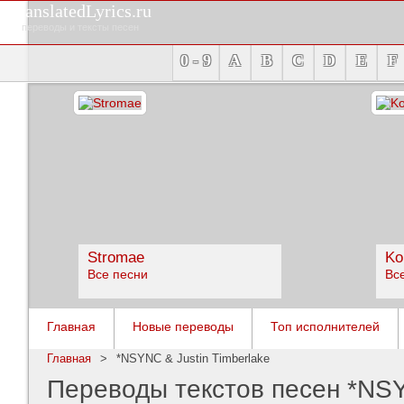
TranslatedLyrics.ru
переводы и тексты песен
0 - 9
A
B
C
D
E
F
Stromae
Ko
Все песни
Вс
Главная
Новые переводы
Топ исполнителей
Главная
>
*NSYNC & Justin Timberlake
Переводы текстов песен *NSY