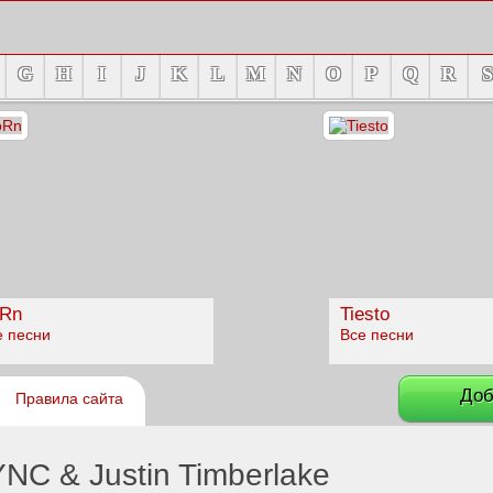
G
H
I
J
K
L
M
N
O
P
Q
R
S
Rn
Tiesto
е песни
Все песни
Доб
Правила сайта
NC & Justin Timberlake