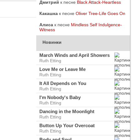
Дмитрий
к песне
Black Attack-Heartless
Какашка
к песне
Oliver Tree-Life Goes On
Алиса
к песне
Mindless Self Indulgence-
Witness
Новинки
March Winds and April Showers
Ruth Etting
Love Me or Leave Me
Ruth Etting
It All Depends on You
Ruth Etting
I'm Nobody's Baby
Ruth Etting
do
ого
Dancing in the Moonlight
Ruth Etting
Button Up Your Overcoat
Ruth Etting
Body and Soul