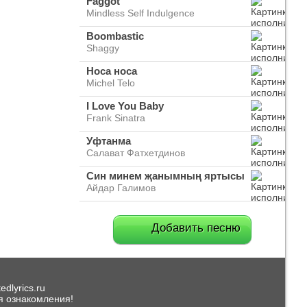
Faggot
Mindless Self Indulgence
Boombastic
Shaggy
Носа носа
Michel Telo
I Love You Baby
Frank Sinatra
Уфтанма
Салават Фатхетдинов
Син минем җанымның яртысы
Айдар Галимов
Добавить песню
dlyrics.ru
я ознакомления!