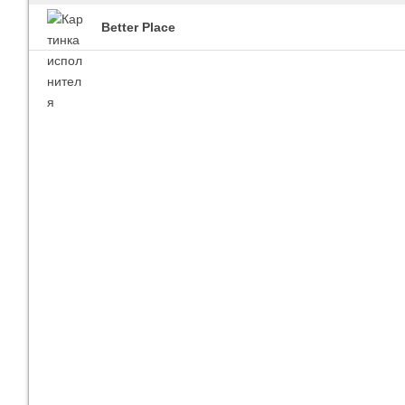
Better Place
Imagine Dragons
Ra
Все песни
Вс
Blind Guardian
Pit
Все песни
Вс