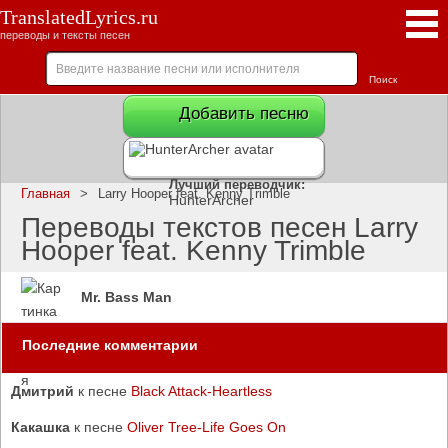
TranslatedLyrics.ru
переводы и тексты песен
Добавить песню
Лучший переводчик:
Главная
>
Larry Hooper feat. Kenny Trimble
HunterArcher
Переводы текстов песен Larry
Hooper feat. Kenny Trimble
Mr. Bass Man
Последние комментарии
Дмитрий
к песне
Black Attack-Heartless
Какашка
к песне
Oliver Tree-Life Goes On