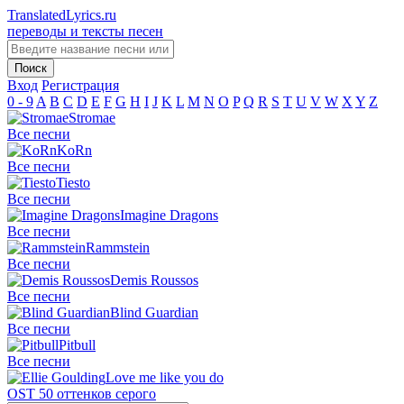
TranslatedLyrics.ru
переводы и тексты песен
Вход
Регистрация
0 - 9
A
B
C
D
E
F
G
H
I
J
K
L
M
N
O
P
Q
R
S
T
U
V
W
X
Y
Z
Stromae
Все песни
KoRn
Все песни
Tiesto
Все песни
Imagine Dragons
Все песни
Rammstein
Все песни
Demis Roussos
Все песни
Blind Guardian
Все песни
Pitbull
Все песни
Love me like you do
OST 50 оттенков серого