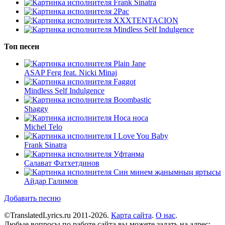
Frank Sinatra
2Pac
XXXTENTACION
Mindless Self Indulgence
Топ песен
Plain Jane
ASAP Ferg feat. Nicki Minaj
Faggot
Mindless Self Indulgence
Boombastic
Shaggy
Носа носа
Michel Telo
I Love You Baby
Frank Sinatra
Уфтанма
Салават Фатхетдинов
Син минем җанымның яртысы
Айдар Галимов
Добавить песню
©TranslatedLyrics.ru 2011-2026.
Карта сайта
.
О нас
.
Любые вопросы по работе сайта вы можете задать на адрес: