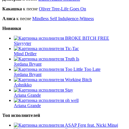
Какашка
к песне
Oliver Tree-Life Goes On
Алиса
к песне
Mindless Self Indulgence-Witness
Новинки
BROKE BITCH FREE
Slayyyter
Tic-Tac
Mind Driller
Truth Is
Jordana Bryant
Too Little Too Late
Jordana Bryant
Working Bitch
Ashnikko
Stay
Ariana Grande
oh well
Ariana Grande
Топ исполнителей
ASAP Ferg feat. Nicki Minaj