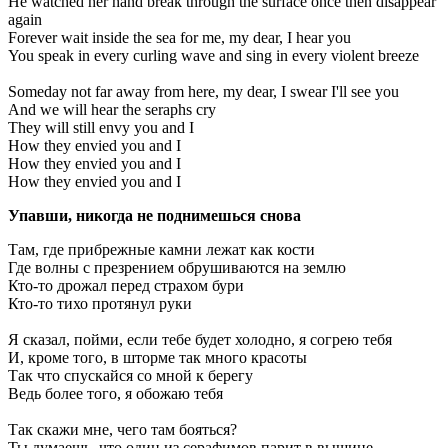
He watched her hand break through the surface once then disappear
again
Forever wait inside the sea for me, my dear, I hear you
You speak in every curling wave and sing in every violent breeze
Someday not far away from here, my dear, I swear I'll see you
And we will hear the seraphs cry
They will still envy you and I
How they envied you and I
How they envied you and I
How they envied you and I
Упавши, никогда не поднимешься снова
Там, где прибрежные камни лежат как кости
Где волны с презрением обрушиваются на землю
Кто-то дрожал перед страхом бури
Кто-то тихо протянул руки
Я сказал, пойми, если тебе будет холодно, я согрею тебя
И, кроме того, в шторме так много красоты
Так что спускайся со мной к берегу
Ведь более того, я обожаю тебя
Так скажи мне, чего там бояться?
Ты думаешь, что один из серафимов парит в вышине