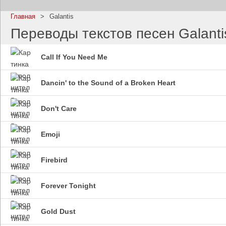
Главная
>
Galantis
Переводы текстов песен Galanti
Call If You Need Me
Imagine Dragons
Ramms
Все песни
Все пе
Dancin' to the Sound of a Broken Heart
Don't Care
Emoji
Firebird
Forever Tonight
Blind Guardian
Pitbull
Все песни
Все пе
Gold Dust