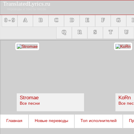
TranslatedLyrics.ru
переводы и тексты песен
0 - 9
A
B
C
D
E
F
G
Q
R
S
T
U
Stromae
KoRn
Все песни
Все пе
Главная
Новые переводы
Топ исполнителей
Пр