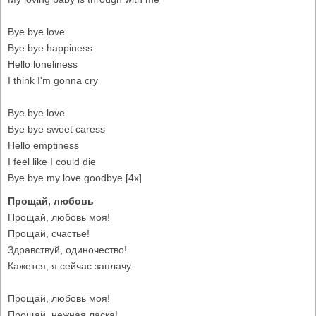
Bye bye love
Bye bye happiness
Hello loneliness
I think I'm gonna cry
Bye bye love
Bye bye sweet caress
Hello emptiness
I feel like I could die
Bye bye my love goodbye [4x]
Прощай, любовь
Прощай, любовь моя!
Прощай, счастье!
Здравствуй, одиночество!
Кажется, я сейчас заплачу.
Прощай, любовь моя!
Прощай, нежная ласка!