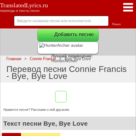
TranslatedLyrics.ru
переводы и тексты песен
Добавить песню
Лучший переводчик:
Главная
>
Connie Francis
>
Bye, Bye Love
HunterArcher
Перевод песни Connie Francis
- Bye, Bye Love
Нравится песня? Расскажи о ней друзьям:
Текст песни Bye, Bye Love