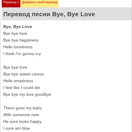
Перевод 1
Добавить свой перевод
Перевод песни Bye, Bye Love
Bye, Bye Love
Bye bye love
Bye bye happiness
Hello loneliness
I think I'm gonna cry
Bye bye love
Bye bye sweet caress
Hello emptiness
I feel like I could die
Bye bye my love goodbye
There goes my baby
With someone new
He sure looks happy
I sure am blue