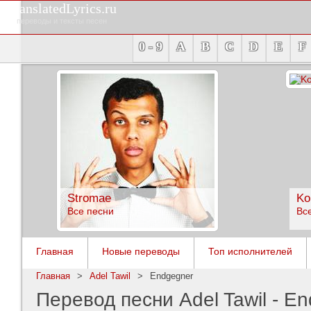
TranslatedLyrics.ru
переводы и тексты песен
0 - 9
A
B
C
D
E
F
Stromae
Ko
Все песни
Вс
Главная
Новые переводы
Топ исполнителей
Главная
>
Adel Tawil
>
Endgegner
Перевод песни Adel Tawil - E