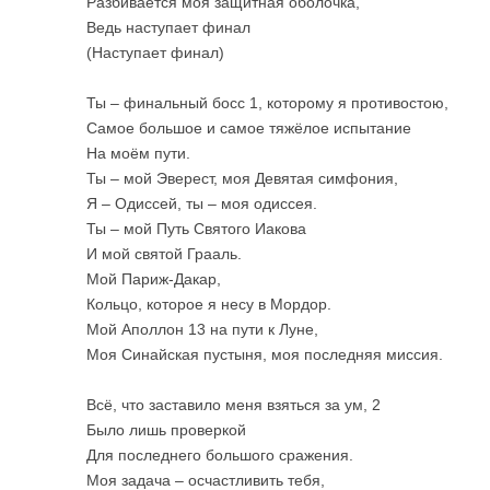
Разбивается моя защитная оболочка,
Ведь наступает финал
(Наступает финал)
Ты – финальный босс 1, которому я противостою,
Самое большое и самое тяжёлое испытание
На моём пути.
Ты – мой Эверест, моя Девятая симфония,
Я – Одиссей, ты – моя одиссея.
Ты – мой Путь Святого Иакова
И мой святой Грааль.
Мой Париж-Дакар,
Кольцо, которое я несу в Мордор.
Мой Аполлон 13 на пути к Луне,
Моя Синайская пустыня, моя последняя миссия.
Всё, что заставило меня взяться за ум, 2
Было лишь проверкой
Для последнего большого сражения.
Моя задача – осчастливить тебя,