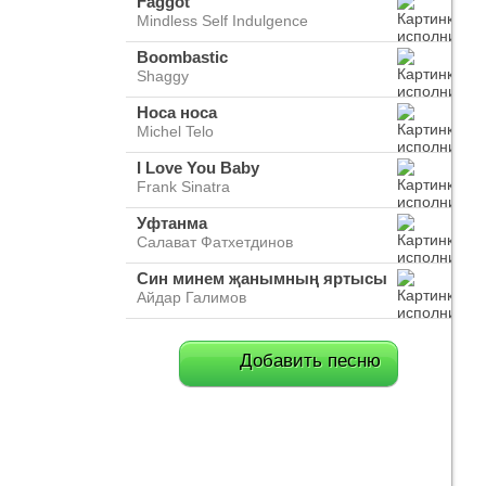
Faggot
Mindless Self Indulgence
Boombastic
Shaggy
Носа носа
Michel Telo
I Love You Baby
Frank Sinatra
Уфтанма
Салават Фатхетдинов
Син минем җанымның яртысы
Айдар Галимов
Добавить песню