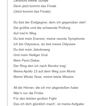
Zerbricht meine Schale
Denn jetzt kommt das Finale
(Jetzt kommt das Finale)
Du bist der Endgegner, dem ich gegenüber steh'
Die größte und die schwerste Prüfung
Auf mei'm Weg
Du bist mein Everest, meine neunte Symphonie
Ich bin Odysseus, du bist meine Odyssee
Du bist mein Jakobsweg
Und mein Heiliger Gral
Mein Paris-Dakar,
Der Ring den ich nach Mordor trag'
Meine Apollo 13 auf dem Weg zum Mond
Meine Wüste Sinai, meine letzte Mission
All die Hörner, die ich mir abgestoßen habe
War'n nur die Probe
Für den letzten großen Fight
Das ich dich glücklich mach', ist meine Aufgabe