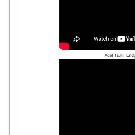
Adel Tawil "End