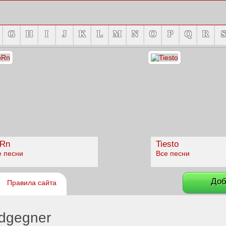
G
H
I
J
K
L
M
N
O
P
Q
R
S
Rn
Tiesto
е песни
Все песни
Доб
Правила сайта
ndgegner