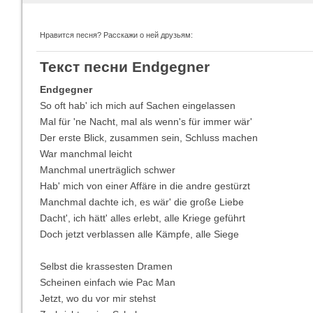
Нравится песня? Расскажи о ней друзьям:
Imagine Dragons
Ra
Текст песни Endgegner
Все песни
Вс
Endgegner
So oft hab' ich mich auf Sachen eingelassen
Mal für 'ne Nacht, mal als wenn's für immer wär'
Der erste Blick, zusammen sein, Schluss machen
War manchmal leicht
Manchmal unerträglich schwer
Hab' mich von einer Affäre in die andre gestürzt
Manchmal dachte ich, es wär' die große Liebe
Dacht', ich hätt' alles erlebt, alle Kriege geführt
Doch jetzt verblassen alle Kämpfe, alle Siege
Blind Guardian
Pit
Все песни
Вс
Selbst die krassesten Dramen
Scheinen einfach wie Pac Man
Jetzt, wo du vor mir stehst