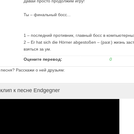
Давай просто продолжим игру!
Ты – финальный босс...
1 – последний противник, главный босс в компьютерных
2 – Er hat sich die Hörner abgestoßen – (разг.) жизнь за
взяться за ум.
Оцените перевод:
0
 песня? Расскажи о ней друзьям:
клип к песне Endgegner