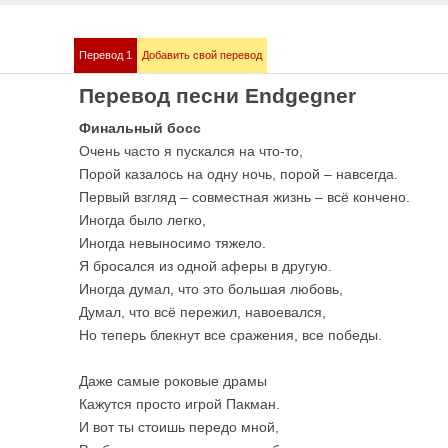
Перевод 1
Добавить свой перевод
mmstein
Demis Roussos
Перевод песни Endgegner
е песни
Все песни
Финальный босс
Очень часто я пускался на что-то,
Порой казалось на одну ночь, порой – навсегда.
Первый взгляд – совместная жизнь – всё кончено.
Иногда было легко,
Иногда невыносимо тяжело.
Я бросался из одной аферы в другую.
Иногда думал, что это большая любовь,
Думал, что всё пережил, навоевался,
Но теперь блекнут все сражения, все победы.
bull
Love me like you 
е песни
OST 50 оттенков сер
Даже самые роковые драмы
Кажутся просто игрой Пакман.
И вот ты стоишь передо мной,