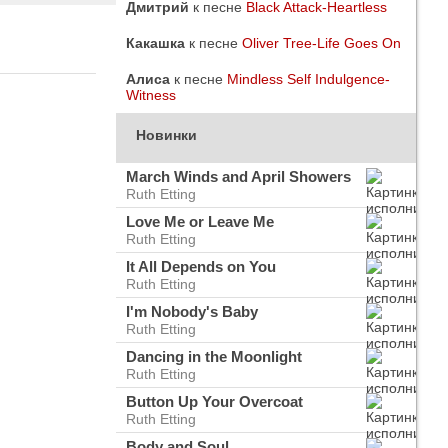
Дмитрий
к песне
Black Attack-Heartless
Какашка
к песне
Oliver Tree-Life Goes On
Алиса
к песне
Mindless Self Indulgence-
Witness
Новинки
March Winds and April Showers
Ruth Etting
Love Me or Leave Me
Ruth Etting
It All Depends on You
Ruth Etting
I'm Nobody's Baby
Ruth Etting
do
ого
Dancing in the Moonlight
Ruth Etting
Button Up Your Overcoat
Ruth Etting
Body and Soul